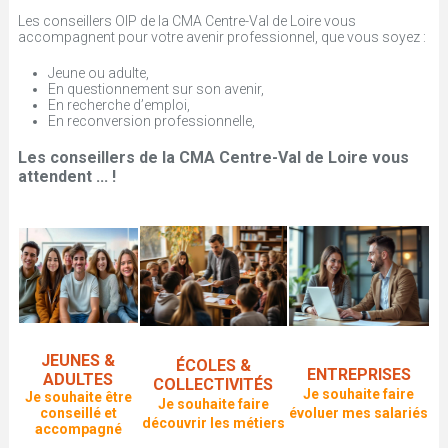
t
Les conseillers OIP de la CMA Centre-Val de Loire vous
accompagnent pour votre avenir professionnel, que vous soyez :
e
Jeune ou adulte,
En questionnement sur son avenir,
s
En recherche d’emploi,
En reconversion professionnelle,
i
Les conseillers de la CMA Centre-Val de Loire vous
attendent ... !
c
i
JEUNES &
ÉCOLES &
ENTREPRISES
ADULTES
COLLECTIVITÉS
Je souhaite faire
Je souhaite être
Je souhaite faire
conseillé et
évoluer mes salariés
découvrir les métiers
accompagné