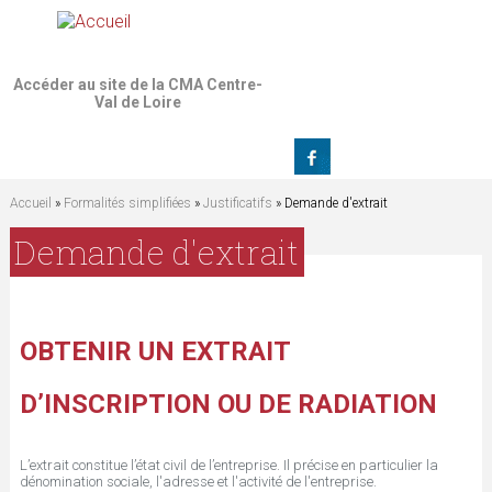
Jump to navigation
Accéder au site de la CMA Centre-
Val de Loire
Accueil
»
Formalités simplifiées
»
Justificatifs
» Demande d'extrait
V
Demande d'extrait
o
u
OBTENIR UN EXTRAIT
s
D’INSCRIPTION OU DE RADIATION
ê
L’extrait constitue l’état civil de l’entreprise. Il précise en particulier la
dénomination sociale, l'adresse et l'activité de l'entreprise.