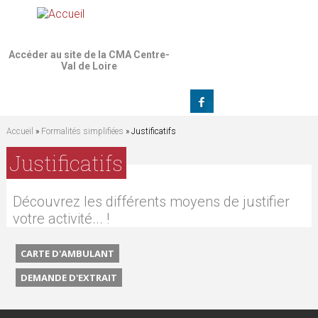
Jump to navigation
Accéder au site de la CMA Centre-
Val de Loire
Accueil
»
Formalités simplifiées
» Justificatifs
V
Justificatifs
o
Découvrez les différents moyens de justifier
u
votre activité... !
s
CARTE D'AMBULANT
DEMANDE D'EXTRAIT
ê