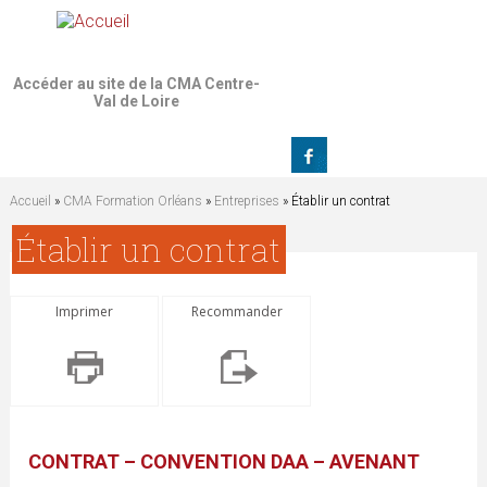
Jump to navigation
Accéder au site de la CMA Centre-
Val de Loire
Accueil
»
CMA Formation Orléans
»
Entreprises
» Établir un contrat
V
Établir un contrat
o
Imprimer
Recommander
u
s
ê
CONTRAT – CONVENTION DAA – AVENANT