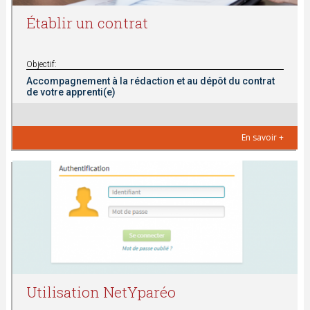
t
Établir un contrat
e
s
Objectif:
Accompagnement à la rédaction et au dépôt du contrat
de votre apprenti(e)
i
c
En savoir +
i
Utilisation NetYparéo