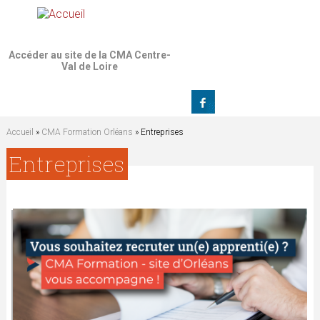
Jump to navigation
Accéder au site de la CMA Centre-
Val de Loire
Accueil
»
CMA Formation Orléans
» Entreprises
V
Entreprises
o
u
s
ê