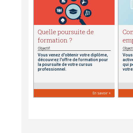
s
ê
Quelle poursuite de
Com
formation ?
emp
t
Objectif:
Objecti
e
Vous venez d'obtenir votre diplôme,
Vous 
découvrez l'offre de formation pour
activ
la poursuite de votre cursus
qui 
s
professionnel.
votre
i
En savoir +
c
i