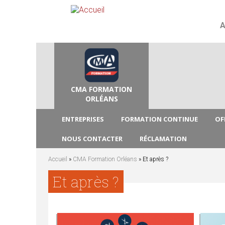
A
CMA FORMATION
ORLÉANS
ENTREPRISES
FORMATION CONTINUE
OF
NOUS CONTACTER
RÉCLAMATION
Accueil
»
CMA Formation Orléans
» Et après ?
V
Et après ?
o
u