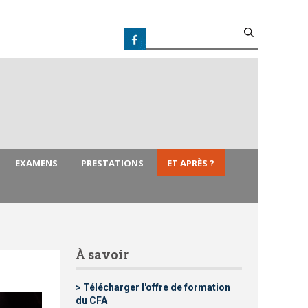
R
e
F
c
h
e
o
r
c
r
h
e
r
m
EXAMENS
PRESTATIONS
ET APRÈS ?
u
l
À savoir
a
> Télécharger l'offre de formation
i
du CFA