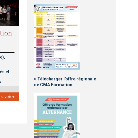
r
e
tion
d
e
e),
,
r
és et
> Télécharger l'offre régionale
e
s.
de CMA Formation
c
 savoir +
h
e