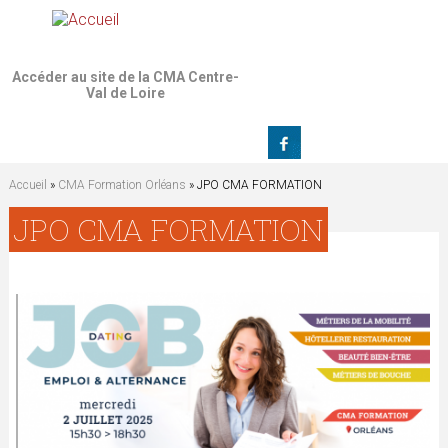
Jump to navigation
Accéder au site de la CMA Centre-
Val de Loire
Accueil
»
CMA Formation Orléans
» JPO CMA FORMATION
V
JPO CMA FORMATION
o
u
s
ê