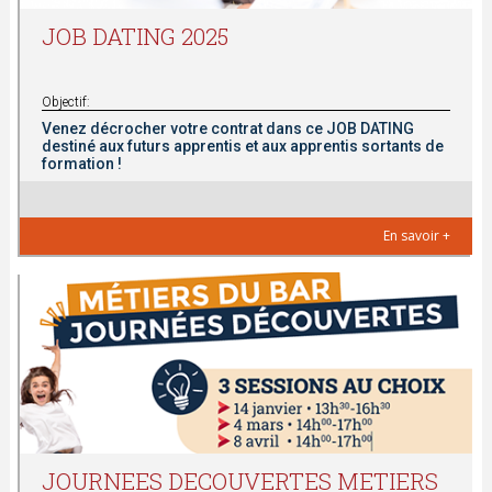
t
JOB DATING 2025
e
s
Objectif:
Venez
décrocher votre contrat dans ce JOB DATING
destiné aux futurs apprentis et aux apprentis sortants de
i
formation !
c
En savoir +
i
JOURNEES DECOUVERTES METIERS