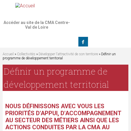
Jump to navigation
Accéder au site de la CMA Centre-
Val de Loire
Accueil
»
Collectivités
»
Développer l'attractivité de son territoire
» Définir un
programme de développement territorial
V
Définir un programme de
o
développement territorial
u
s
NOUS DÉFINISSONS AVEC VOUS LES
PRIORITÉS D'APPUI, D'ACCOMPAGNEMENT
ê
AU SECTEUR DES MÉTIERS AINSI QUE LES
ACTIONS CONDUITES PAR LA CMA AU