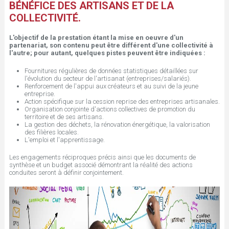
t
BÉNÉFICE DES ARTISANS ET DE LA
COLLECTIVITÉ.
e
L'objectif de la prestation étant la mise en oeuvre d'un
partenariat, son contenu peut être différent d'une collectivité à
s
l'autre; pour autant, quelques pistes peuvent être indiquées :
Fournitures régulières de données statistiques détaillées sur
i
l'évolution du secteur de l'artisanat (entreprises/salariés).
Renforcement de l'appui aux créateurs et au suivi de la jeune
entreprise.
c
Action spécifique sur la cession reprise des entreprises artisanales.
Organisation conjointe d'actions collectives de promotion du
territoire et de ses artisans.
i
La gestion des déchets, la rénovation énergétique, la valorisation
des filières locales.
L'emploi et l'apprentissage.
Les engagements réciproques précis ainsi que les documents de
synthèse et un budget associé démontrant la réalité des actions
conduites seront à définir conjointement.