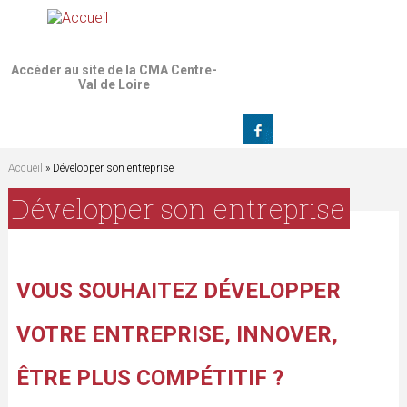
Jump to navigation
Accéder au site de la CMA Centre-
Val de Loire
Accueil
» Développer son entreprise
V
Développer son entreprise
o
u
VOUS SOUHAITEZ DÉVELOPPER
s
VOTRE ENTREPRISE, INNOVER,
ê
ÊTRE PLUS COMPÉTITIF ?