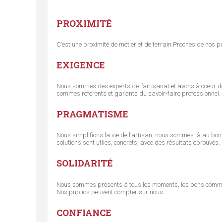
ê
PROXIMITÉ
t
C’est une proximité de métier et de terrain.Proches de nos 
e
EXIGENCE
s
Nous sommes des experts de l’artisanat et avons à coeur de 
sommes référents et garants du savoir-faire professionnel.
i
PRAGMATISME
c
Nous simplifions la vie de l’artisan, nous sommes là au bon
solutions sont utiles, concrets, avec des résultats éprouvés.
i
SOLIDARITÉ
Nous sommes présents à tous les moments, les bons comme les
Nos publics peuvent compter sur nous.
CONFIANCE