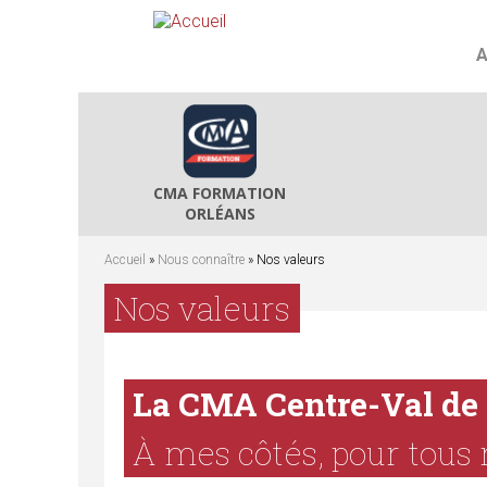
A
CMA FORMATION
ORLÉANS
Accueil
»
Nous connaître
» Nos valeurs
V
Nos valeurs
o
u
La CMA Centre-Val de 
s
À mes côtés, pour tous 