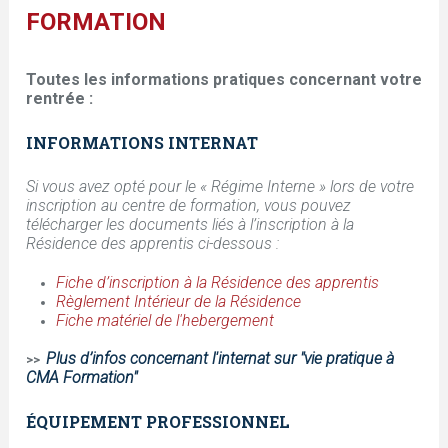
t
FORMATION
e
Toutes les informations pratiques concernant votre
s
rentrée :
INFORMATIONS INTERNAT
i
Si vous avez opté pour le « Régime Interne » lors de votre
c
inscription au centre de formation, vous pouvez
télécharger les documents liés à l’inscription à la
i
Résidence des apprentis ci-dessous :
Fiche d’inscription à la Résidence des apprentis
Règlement Intérieur de la Résidence
Fiche matériel de l'hebergement
Plus d’infos concernant l'internat sur "
vie pratique à
>>
CMA Formation"
ÉQUIPEMENT PROFESSIONNEL