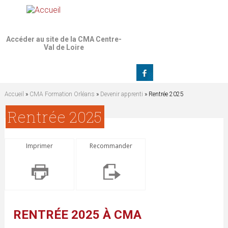
Jump to navigation
Accéder au site de la CMA Centre-
Val de Loire
Accueil
»
CMA Formation Orléans
»
Devenir apprenti
» Rentrée 2025
V
Rentrée 2025
o
Imprimer
Recommander
u
s
ê
RENTRÉE 2025 À CMA