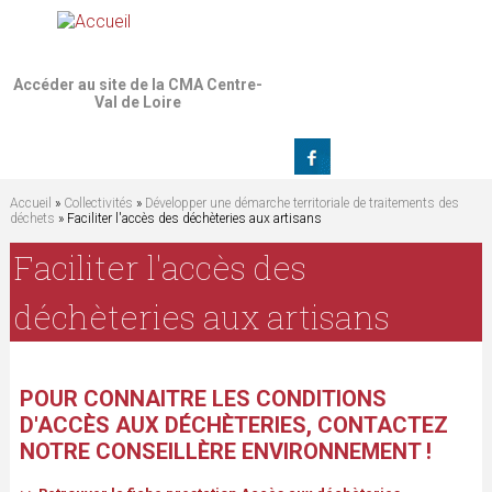
Jump to navigation
Accéder au site de la CMA Centre-
Val de Loire
Accueil
»
Collectivités
»
Développer une démarche territoriale de traitements des
déchets
» Faciliter l'accès des déchèteries aux artisans
V
Faciliter l'accès des
o
déchèteries aux artisans
u
s
POUR CONNAITRE LES CONDITIONS
D'ACCÈS AUX DÉCHÈTERIES, CONTACTEZ
ê
NOTRE CONSEILLÈRE ENVIRONNEMENT !