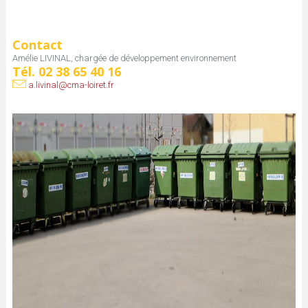
t
e
Contact
Amélie LIVINAL, chargée de développement environnement
s
Tél. 02 38 65 40 16
a.livinal@cma-loiret.fr
i
c
i