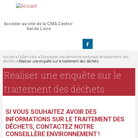
Jump to navigation
Accéder au site de la CMA Centre-
Val de Loire
Accueil
»
Collectivités
»
Développer une démarche territoriale de traitements des
déchets
» Réaliser une enquête sur le traitement des déchets
V
Réaliser une enquête sur le
o
traitement des déchets
u
s
SI VOUS SOUHAITEZ AVOIR DES
INFORMATIONS SUR LE TRAITEMENT DES
ê
DÉCHETS, CONTACTEZ NOTRE
CONSEILLÈRE ENVIRONNEMENT !