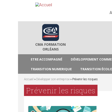
A
CMA FORMATION
ORLÉANS
ETRE ACCOMPAGNÉ
DÉVELOPPEMENT COMME
TRANSITION NUMERIQUE
TRANSITION ÉCOL
Accueil
»
Développer son entreprise
» Prévenir les risques
V
Prévenir les risques
o
u