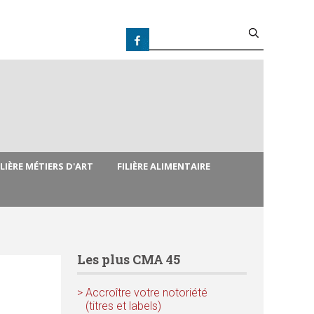
R
e
F
c
h
e
o
r
c
r
h
e
r
m
ILIÈRE MÉTIERS D'ART
FILIÈRE ALIMENTAIRE
u
l
Les plus CMA 45
a
> Accroître votre notoriété
i
(titres et labels)