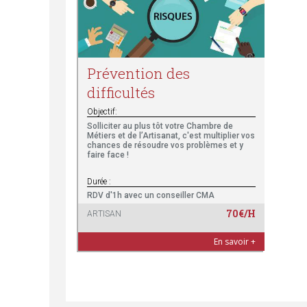
s
ê
Prévention des
difficultés
t
Objectif:
e
Solliciter au plus tôt votre Chambre de
Métiers et de l’Artisanat, c'est multiplier vos
chances de résoudre vos problèmes et y
s
faire face !
Durée :
i
RDV d'1h avec un conseiller CMA
70€/H
ARTISAN
c
En savoir +
i