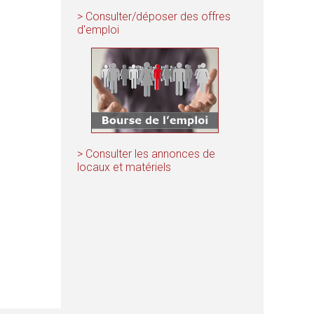
r
> Consulter/déposer des offres
d'emploi
e
d
e
r
> Consulter les annonces de
locaux et matériels
e
c
h
e