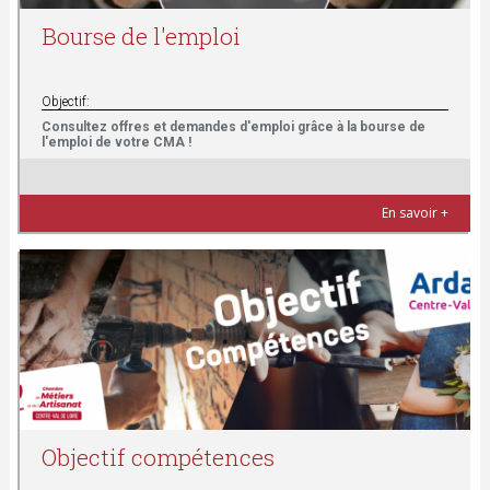
t
Bourse de l'emploi
e
s
Objectif:
Consultez offres et demandes d'emploi grâce à la bourse de
l'emploi de votre CMA !
i
c
En savoir +
i
Objectif compétences