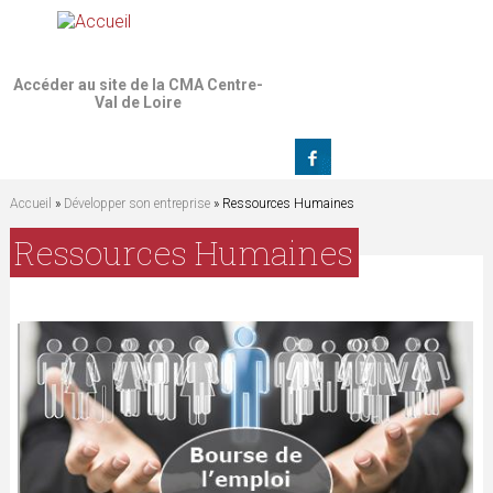
Jump to navigation
Accéder au site de la CMA Centre-
Val de Loire
Accueil
»
Développer son entreprise
» Ressources Humaines
V
Ressources Humaines
o
u
s
ê